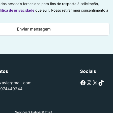
dos pessoais fornecidos para fins de resposta à solicitação,
lítica de privacidade
que eu li. Posso retirar meu consentimento a
atos
Socials
Facebook
Instagram
X
TikTok
-xaviergmail-com
1974449244
Serviços X Habber
© 2024